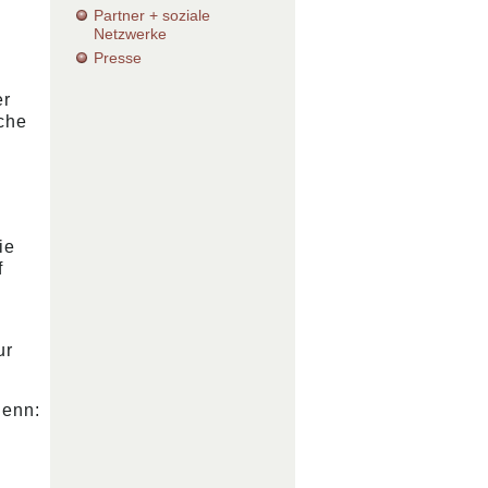
Partner + soziale
Netzwerke
Presse
er
che
ie
f
ur
denn: