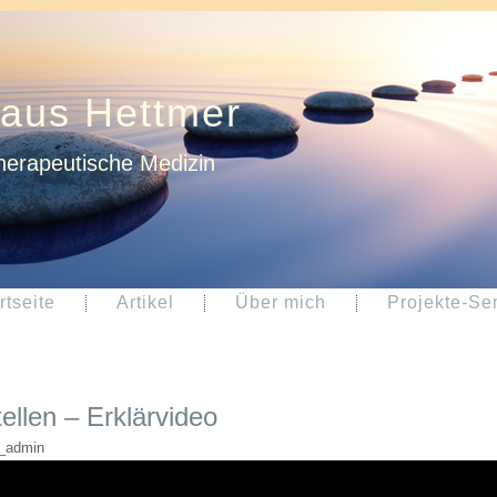
laus Hettmer
herapeutische Medizin
rtseite
Artikel
Über mich
Projekte-Se
ellen – Erklärvideo
_admin