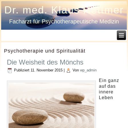
Dr. med. Klaus Hettmer
Facharzt für Psychotherapeutische Medizin
Psychotherapie und Spiritualität
Die Weisheit des Mönchs
Publiziert
11. November 2015
|
Von
wp_admin
Ein ganz
auf das
innere
Leben