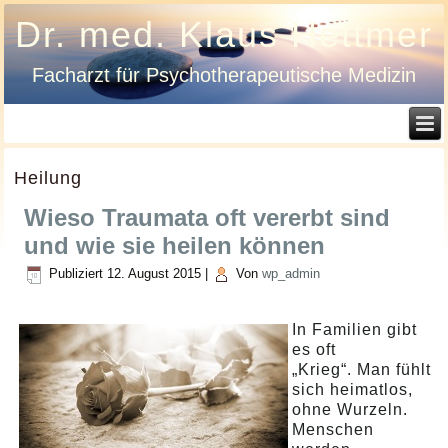
Dr. med. Klaus Hettmer
Facharzt für Psychotherapeutische Medizin
Heilung
Wieso Traumata oft vererbt sind
und wie sie heilen können
Publiziert
12. August 2015
|
Von
wp_admin
In Familien gibt
es oft
„Krieg“. Man fühlt
sich heimatlos,
ohne Wurzeln.
Menschen