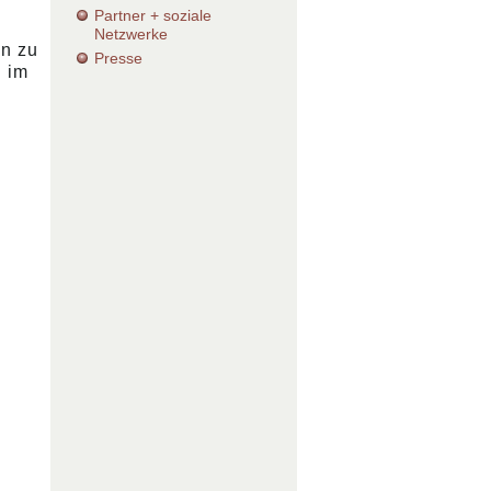
Partner + soziale
Netzwerke
en zu
Presse
d im