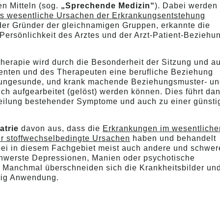
n Mitteln (sog.
„Sprechende Medizin“
). Dabei werden
ls wesentliche Ursachen der Erkrankungsentstehung
der Gründer der gleichnamigen Gruppen, erkannte die
 Persönlichkeit des Arztes und der Arzt-Patient-Beziehun
herapie wird durch die Besonderheit der Sitzung und a
tienten und des Therapeuten eine berufliche Beziehung
er ungesunde, und krank machende Beziehungsmuster- u
ch aufgearbeitet (gelöst) werden können. Dies führt da
Heilung bestehender Symptome und auch zu einer günsti
atrie
davon aus, dass die
Erkrankungen im wesentliche
er stoffwechselbedingte Ursachen
haben und behandelt
i in diesem Fachgebiet meist auch andere und schwer
hwerste Depressionen, Manien oder psychotische
 Manchmal überschneiden sich die Krankheitsbilder un
tig Anwendung.