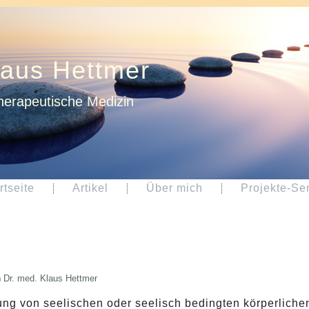
laus Hettmer
herapeutische Medizin
rtseite
Artikel
Über mich
Projekte-Se
n
Dr. med. Klaus Hettmer
ung von seelischen oder seelisch bedingten körperliche