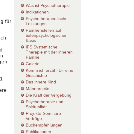
Was ist Psychotherapie
Indikationen
Psychotherapeutische
g für
Leistungen
Familienstellen auf
tiefenpsychologischer
uch
Basis
IFS Systemische
nd
Therapie mit der inneren
nn
Familie
gen
Galerie
Komm ich erzähl Dir eine
Geschichte
n
Das innere Kind
Männerseite
ere
Die Kraft der Vergebung
Psychotherapie und
d
Spiritualität
Projekte-Seminare-
Vorträge
Buchempfehlungen
Publikationen