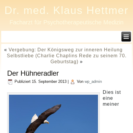
Dr. med. Klaus Hettmer
Facharzt für Psychotherapeutische Medizin
«
Vergebung: Der Königsweg zur inneren Heilung
Selbstliebe (Charlie Chaplins Rede zu seinem 70.
Geburtstag)
»
Der Hühneradler
Publiziert
15. September 2013
|
Von
wp_admin
Dies ist
eine
meiner