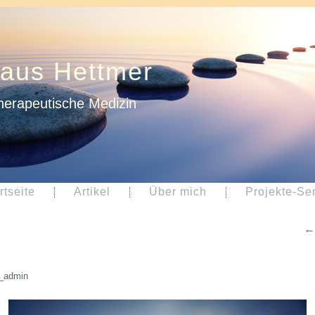
laus Hettmer
herapeutische Medizin
rtseite
Artikel
Über mich
Projekte-Se
_admin