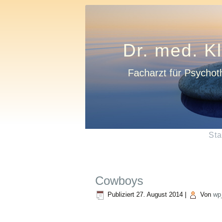
Dr. med. K
Facharzt für Psychot
Sta
Cowboys
Publiziert
27. August 2014
|
Von
wp