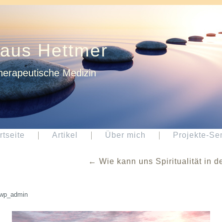
laus Hettmer
herapeutische Medizin
rtseite
Artikel
Über mich
Projekte-Se
←
Wie kann uns Spiritualität in d
wp_admin