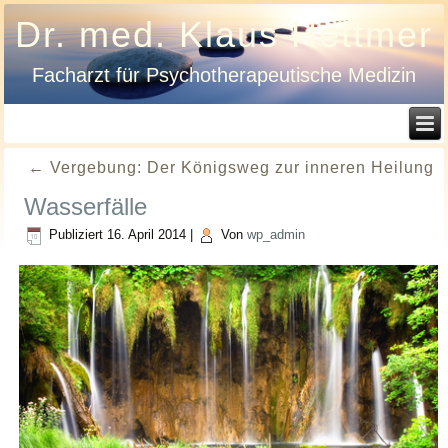
Dr. med. Klaus Hettmer
Facharzt für Psychotherapeutische Medizin
←
Vergebung: Der Königsweg zur inneren Heilung
Wasserfälle
Publiziert
16. April 2014
|
Von
wp_admin