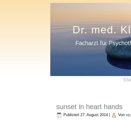
Dr. med. K
Facharzt für Psychot
Sta
sunset in heart hands
Publiziert
27. August 2014
|
Von
wp