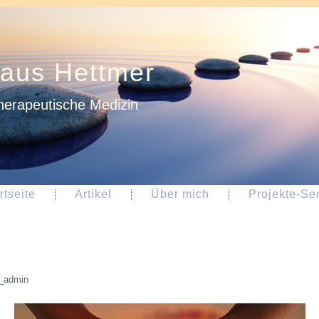
laus Hettmer
herapeutische Medizin
rtseite
Artikel
Über mich
Projekte-Se
_admin