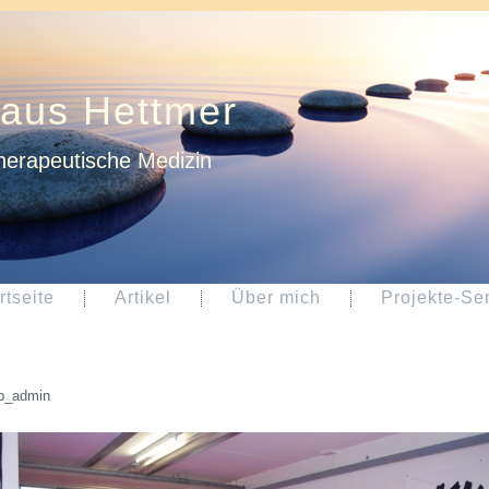
laus Hettmer
herapeutische Medizin
rtseite
Artikel
Über mich
Projekte-Se
p_admin