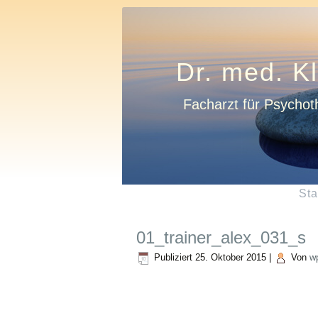
Dr. med. K
Facharzt für Psychot
Sta
01_trainer_alex_031_s
Publiziert
25. Oktober 2015
|
Von
w