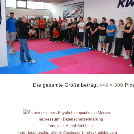
Die gesamte Größe beträgt
448 × 300
Pix
Impressum
|
Datenschutzerklärung
Template: Alfred Stehbeck
Foto Hauptheader: Steine ©psdesign1 - stock.adobe.com