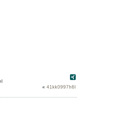
el
«
41kk0997h6l